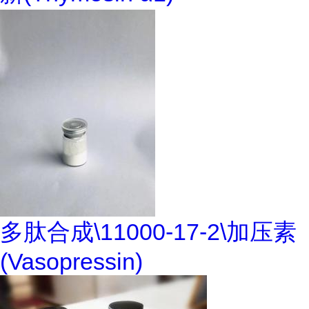
多肽合成\11000-17-2\加压素
(Vasopressin)