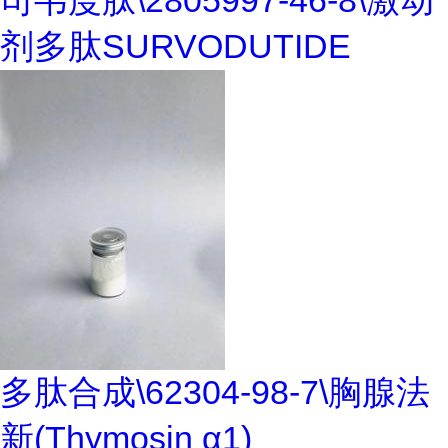
司韦度肽\2805997-46-8\激动
剂多肽SURVODUTIDE
多肽合成\62304-98-7\胸腺法
新(Thymosin α1)