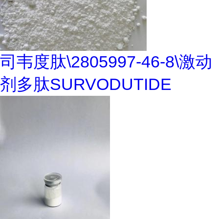
司韦度肽\2805997-46-8\激动
剂多肽SURVODUTIDE