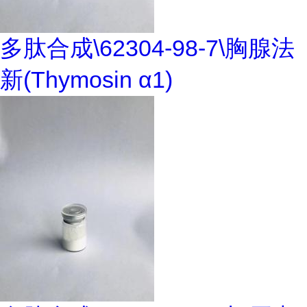
多肽合成\62304-98-7\胸腺法
新(Thymosin α1)