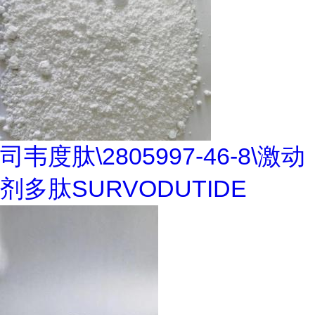
司韦度肽\2805997-46-8\激动
剂多肽SURVODUTIDE