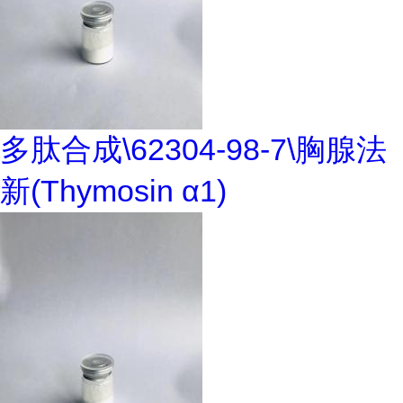
多肽合成\62304-98-7\胸腺法
新(Thymosin α1)