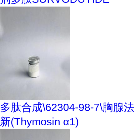
多肽合成\62304-98-7\胸腺法
新(Thymosin α1)