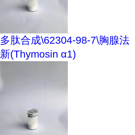
多肽合成\62304-98-7\胸腺法
新(Thymosin α1)