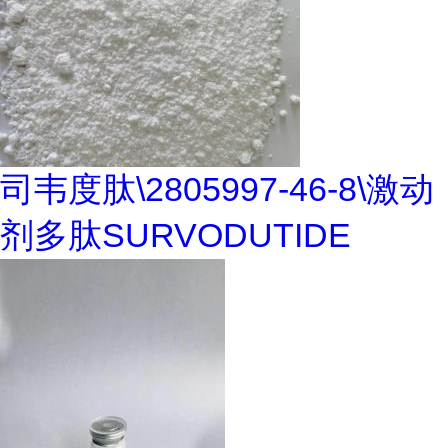
司韦度肽\2805997-46-8\激动
剂多肽SURVODUTIDE