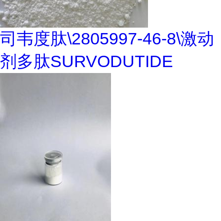
司韦度肽\2805997-46-8\激动
剂多肽SURVODUTIDE