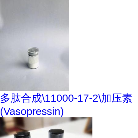
多肽合成\11000-17-2\加压素
(Vasopressin)