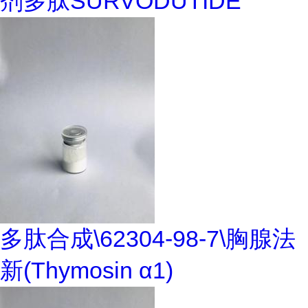
剂多肽SURVODUTIDE
多肽合成\62304-98-7\胸腺法
新(Thymosin α1)