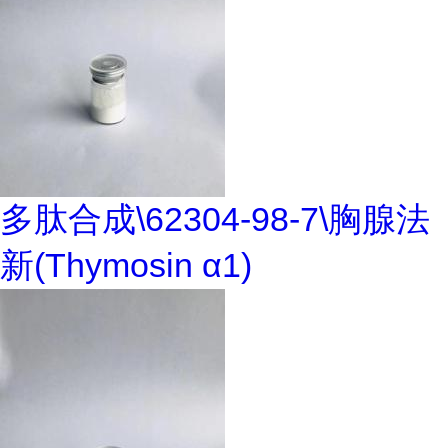
多肽合成\62304-98-7\胸腺法
新(Thymosin α1)