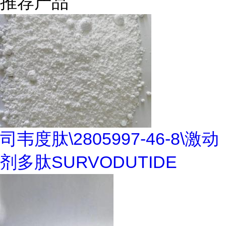
推荐产品
司韦度肽\2805997-46-8\激动
剂多肽SURVODUTIDE