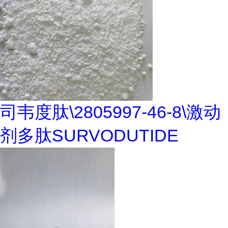
司韦度肽\2805997-46-8\激动
剂多肽SURVODUTIDE