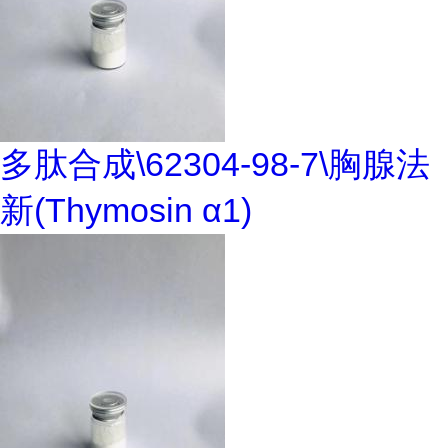
多肽合成\62304-98-7\胸腺法
新(Thymosin α1)