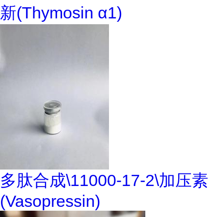
新(Thymosin α1)
多肽合成\11000-17-2\加压素
(Vasopressin)