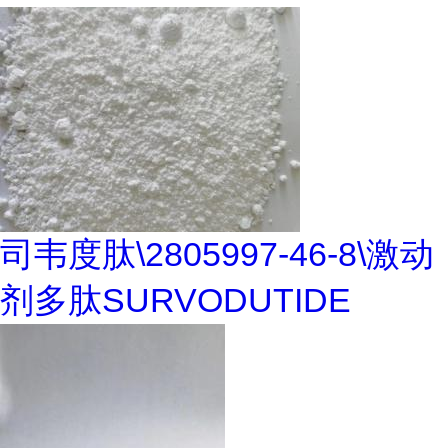
司韦度肽\2805997-46-8\激动
剂多肽SURVODUTIDE