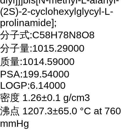
diyl]]]bis[N-methyl-L-alanyl-
(2S)-2-cyclohexylglycyl-L-
prolinamide];
分子式:C58H78N8O8
分子量:1015.29000
质量:1014.59000
PSA:199.54000
LOGP:6.14000
密度 1.26±0.1 g/cm3
沸点 1207.3±65.0 °C at 760
mmHg