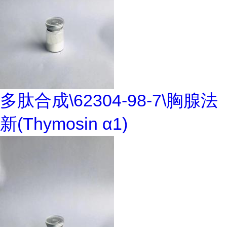
多肽合成\62304-98-7\胸腺法
新(Thymosin α1)