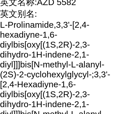
英文名称:AZD 5582
英文别名:
L-Prolinamide,3,3'-[2,4-
hexadiyne-1,6-
diylbis[oxy[(1S,2R)-2,3-
dihydro-1H-indene-2,1-
diyl]]]bis[N-methyl-L-alanyl-
(2S)-2-cyclohexylglycyl-;3,3'-
[2,4-Hexadiyne-1,6-
diylbis[oxy[(1S,2R)-2,3-
dihydro-1H-indene-2,1-