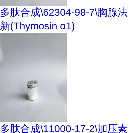
多肽合成\62304-98-7\胸腺法
新(Thymosin α1)
多肽合成\11000-17-2\加压素