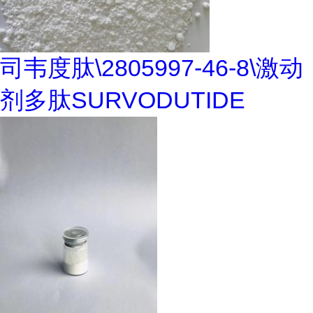
司韦度肽\2805997-46-8\激动
剂多肽SURVODUTIDE