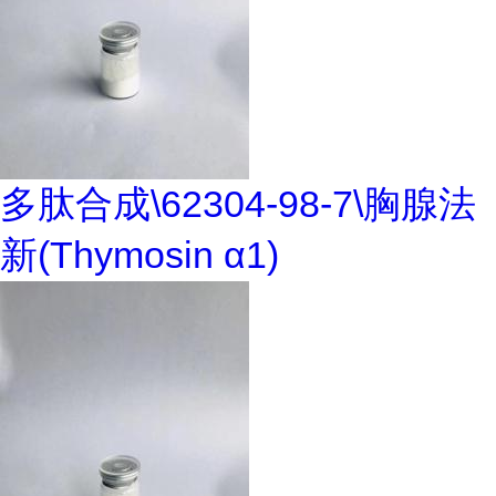
多肽合成\62304-98-7\胸腺法
新(Thymosin α1)