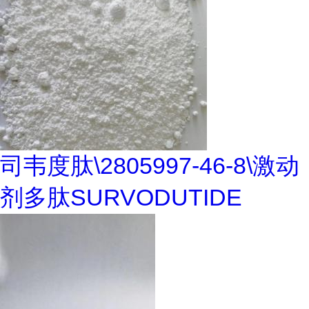
司韦度肽\2805997-46-8\激动
剂多肽SURVODUTIDE