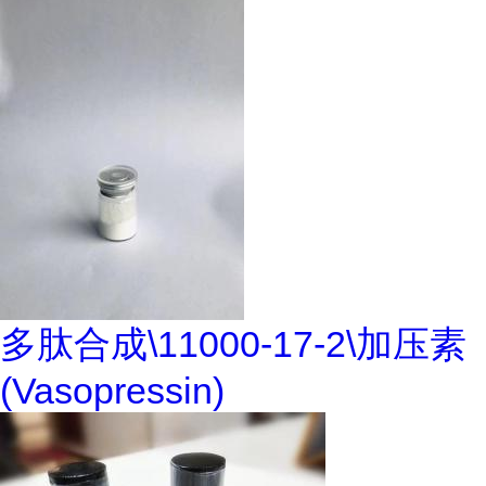
多肽合成\11000-17-2\加压素
(Vasopressin)