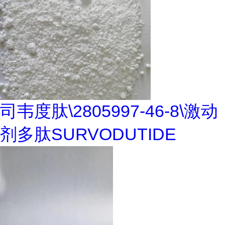
司韦度肽\2805997-46-8\激动
剂多肽SURVODUTIDE