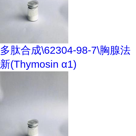
多肽合成\62304-98-7\胸腺法
新(Thymosin α1)