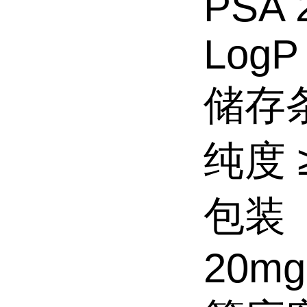
PSA 
LogP
储存条
纯度 ≥
包装
20mg