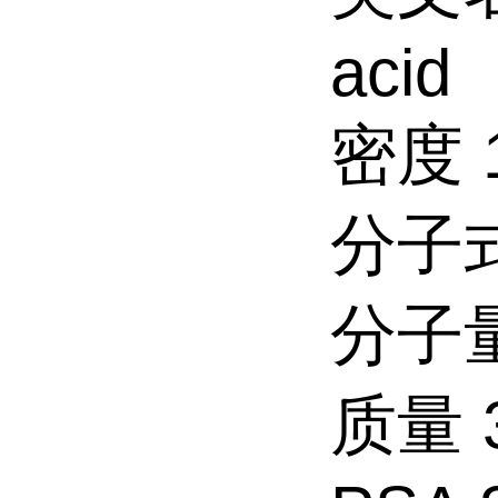
acid
密度 1
分子式
分子量 
质量 3