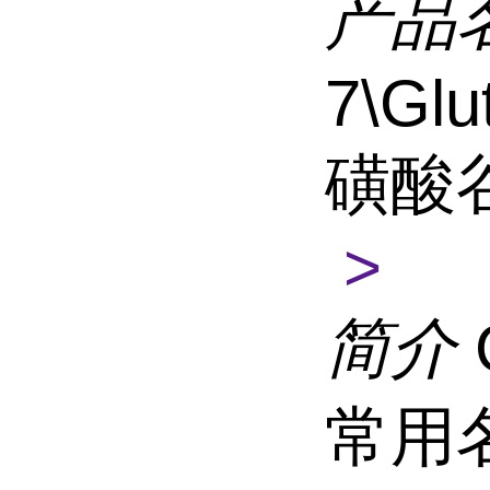
产品
7\Glu
磺酸
>
简介
常用