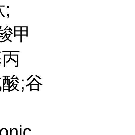
;
((羧甲
基丙
戊酸;谷
onic