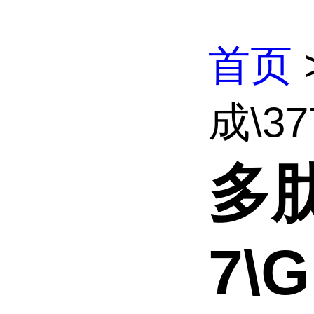
首页
成\377
多肽
7\G