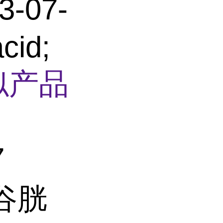
-07-
cid;
似产品
7
谷胱