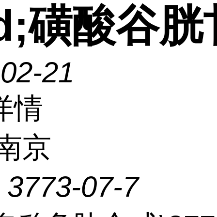
id;磺酸谷
-02-21
详情
南京
：
3773-07-7