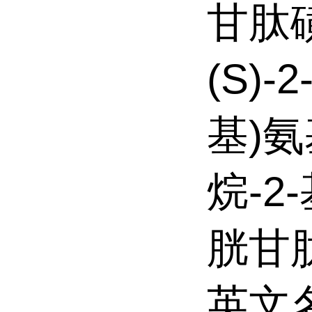
甘肽
(S)-
基)氨
烷-2
胱甘
英文名 