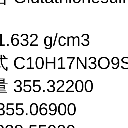
.632 g/cm3
 C10H17N3O9
355.32200
55.06900