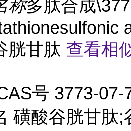
名称
多肽合成\3773
tathionesulfonic a
谷胱甘肽
查看相
CAS号 3773-07-
名 磺酸谷胱甘肽;