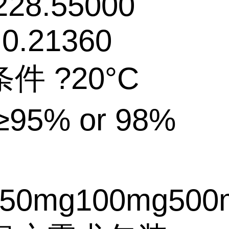
228.55000
 0.21360
件 ?20°C
95% or 98%
50mg100mg500