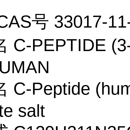
CAS号 33017-11
C-PEPTIDE (3
HUMAN
C-Peptide (hu
te salt