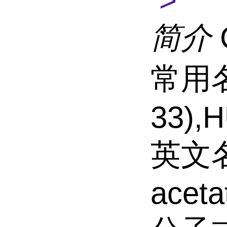
>
简介
常用名 
33),
英文名 
aceta