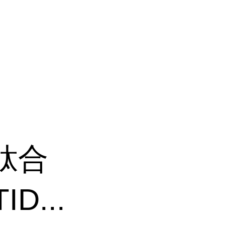
肽合
ID...