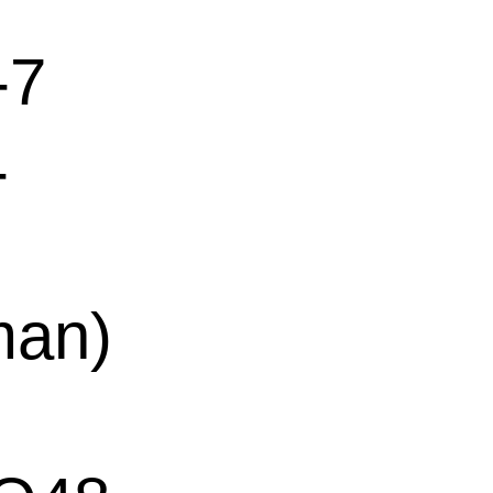
-7
-
man)