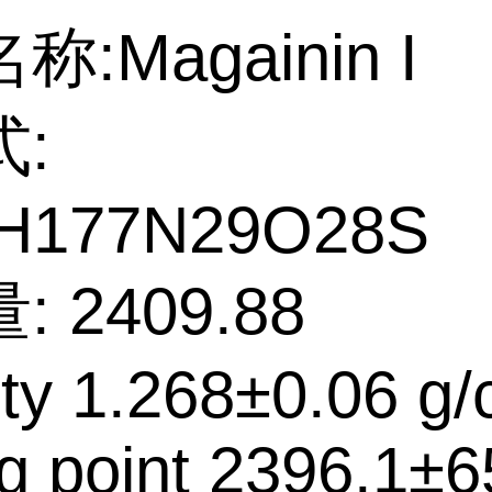
:Magainin I
:
H177N29O28S
 2409.88
ty 1.268±0.06 g
ng point 2396.1±6