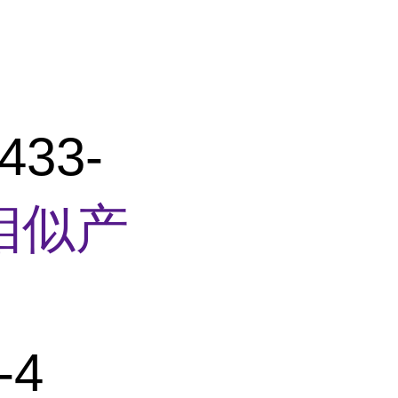
33-
相似产
-4