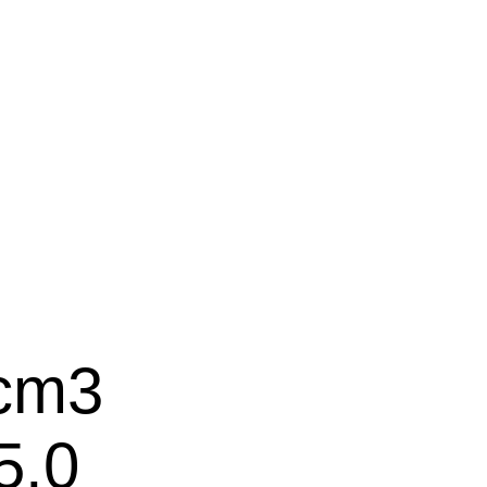
/cm3
5.0