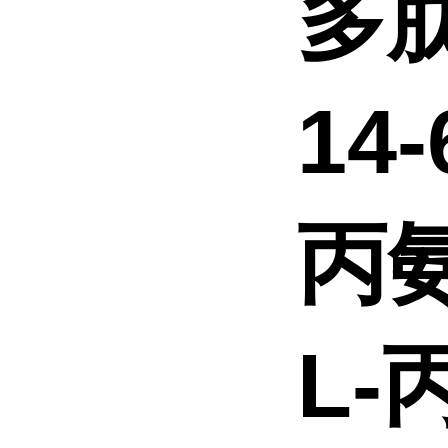
多肽
14
丙氨
L-