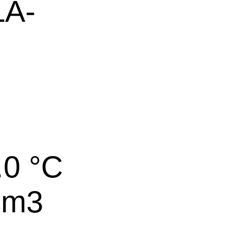
A-
.0 °C
cm3