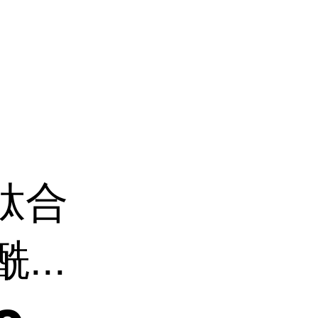
肽合
...