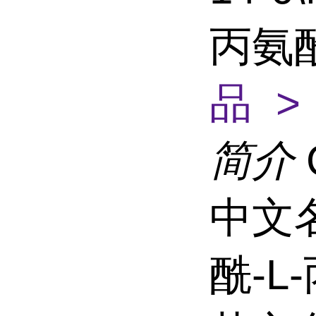
丙氨酰
品 >
简介
中文名
酰-L