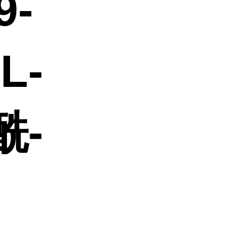
9-
L-
酰-