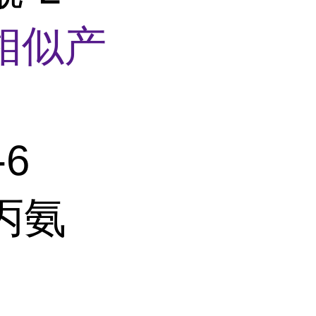
相似产
-6
-丙氨