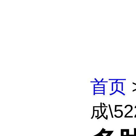
首页
成\52