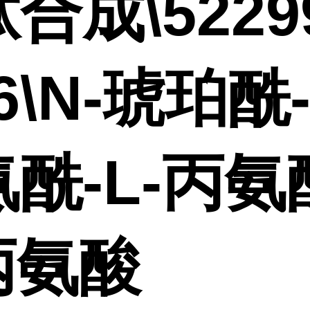
合成\5229
-6\N-琥珀酰-
酰-L-丙氨
丙氨酸