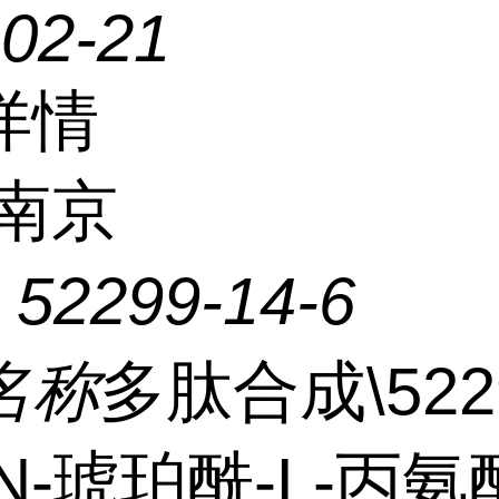
-02-21
详情
南京
：
52299-14-6
名称
多肽合成\522
\N-琥珀酰-L-丙氨酰