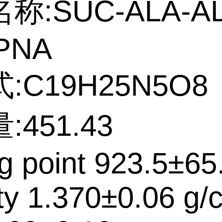
称:SUC-ALA-AL
PNA
:C19H25N5O8
:451.43
ng point 923.5±65
ty 1.370±0.06 g/