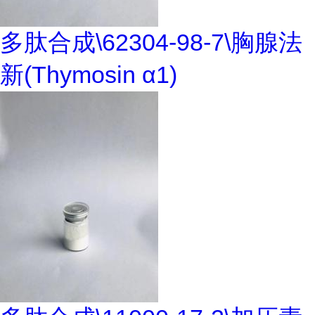
多肽合成\62304-98-7\胸腺法
新(Thymosin α1)