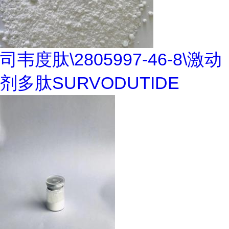
司韦度肽\2805997-46-8\激动
剂多肽SURVODUTIDE