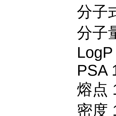
分子式
分子量:
LogP 
PSA 
熔点 1
密度 1