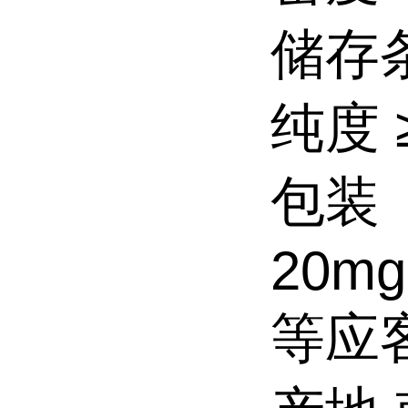
储存条
纯度 ≥
包装
20mg
等应