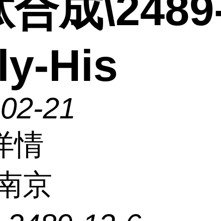
合成\2489-
ly-His
-02-21
详情
南京