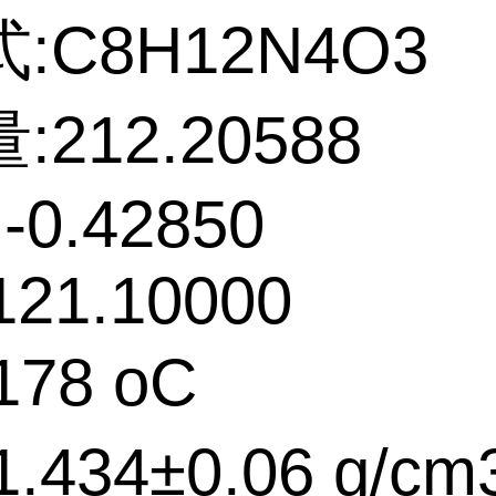
:C8H12N4O3
212.20588
-0.42850
121.10000
78 oC
.434±0.06 g/cm