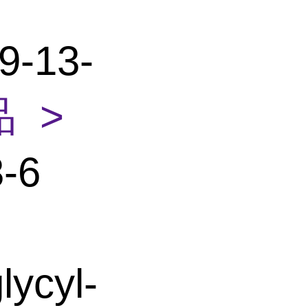
-13-
 >
-6
ycyl-