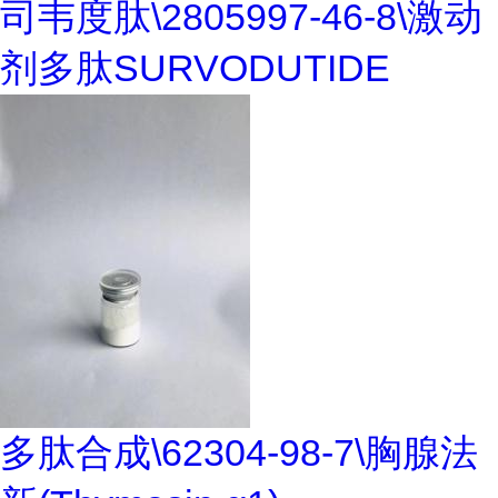
司韦度肽\2805997-46-8\激动
剂多肽SURVODUTIDE
多肽合成\62304-98-7\胸腺法