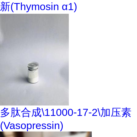
新(Thymosin α1)
多肽合成\11000-17-2\加压素
(Vasopressin)