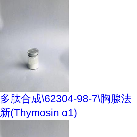
多肽合成\62304-98-7\胸腺法
新(Thymosin α1)