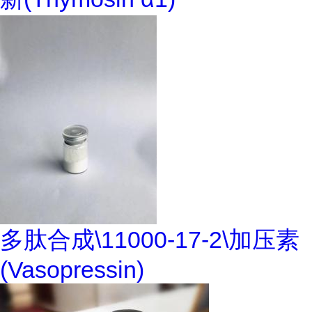
多肽合成\11000-17-2\加压素
(Vasopressin)