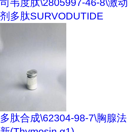
司韦度肽\2805997-46-8\激动
剂多肽SURVODUTIDE
多肽合成\62304-98-7\胸腺法
新(Thymosin α1)