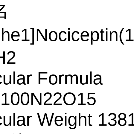
名
e1]Nociceptin(1
H2
ular Formula
100N22O15
ular Weight 138