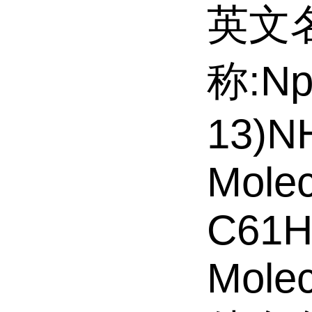
英文
称:Nph
13)N
Molec
C61H
Molec