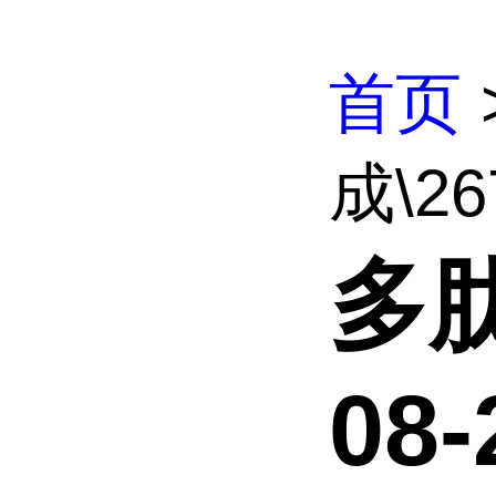
首页
成\26
多肽
08-