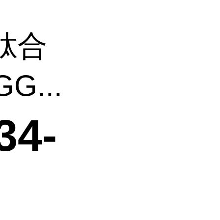
肽合
GG...
4-