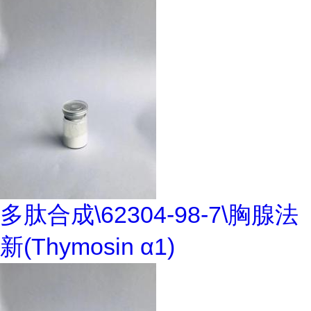
多肽合成\62304-98-7\胸腺法
新(Thymosin α1)