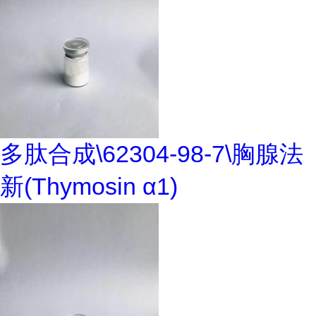
多肽合成\62304-98-7\胸腺法
新(Thymosin α1)