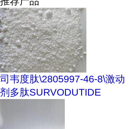
推荐产品
司韦度肽\2805997-46-8\激动
剂多肽SURVODUTIDE