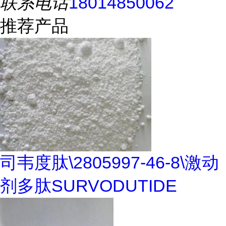
联系电话
18014850062
推荐产品
司韦度肽\2805997-46-8\激动
剂多肽SURVODUTIDE