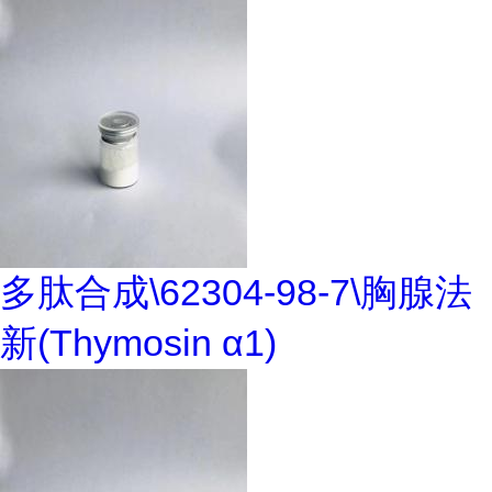
多肽合成\62304-98-7\胸腺法
新(Thymosin α1)