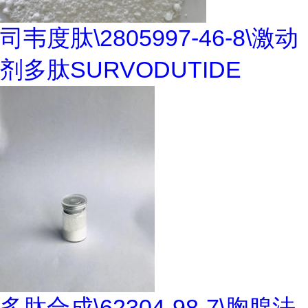
司韦度肽\2805997-46-8\激动
剂多肽SURVODUTIDE
多肽合成\62304-98-7\胸腺法