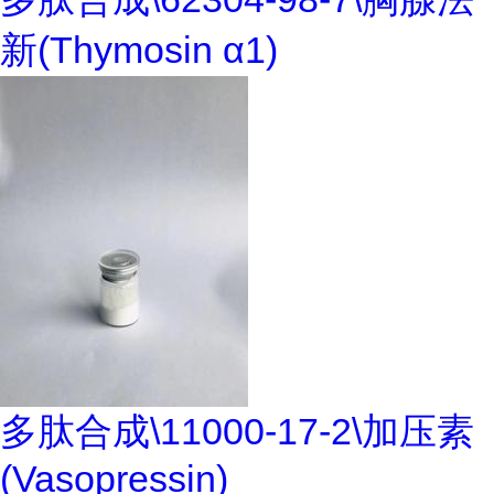
新(Thymosin α1)
多肽合成\11000-17-2\加压素
(Vasopressin)