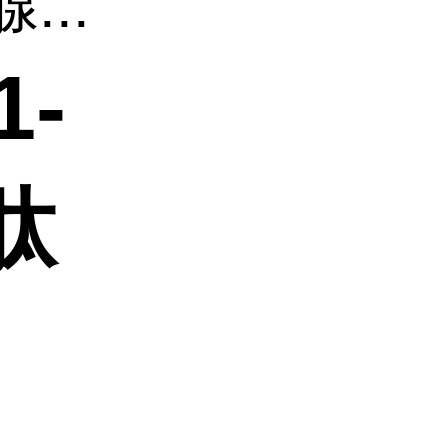
...
1-
肽