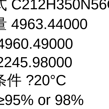
 C212H350N56
4963.44000
960.49000
2245.98000
件 ?20°C
95% or 98%