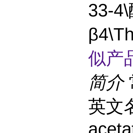
33-
β4\T
似产品
简介
英文名 
aceta