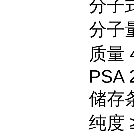
分子式
分子量 
质量 4
PSA 
储存条
纯度 ≥