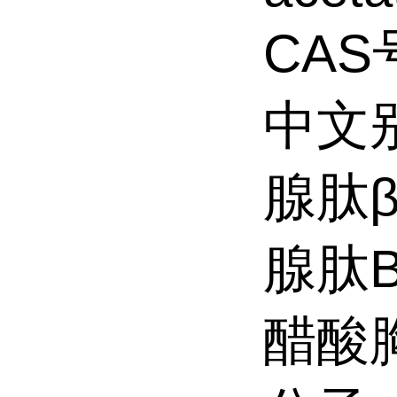
CAS号
中文别
腺肽β
腺肽B
醋酸胸