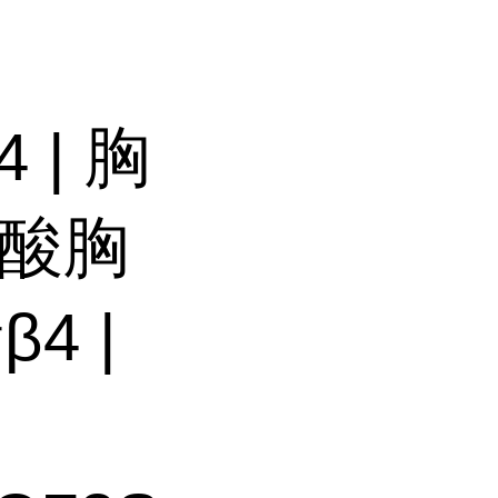
| 胸
醋酸胸
4 |