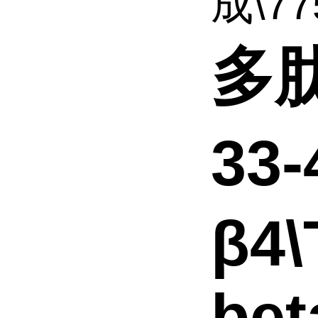
成\77
多肽
33
β4
bet