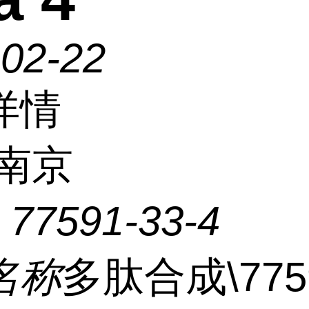
-02-22
详情
南京
：
77591-33-4
名称
多肽合成\775