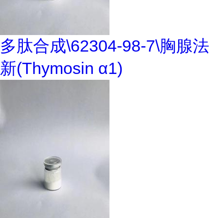
多肽合成\62304-98-7\胸腺法
新(Thymosin α1)