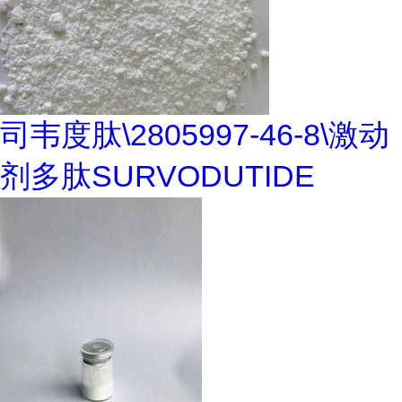
司韦度肽\2805997-46-8\激动
剂多肽SURVODUTIDE