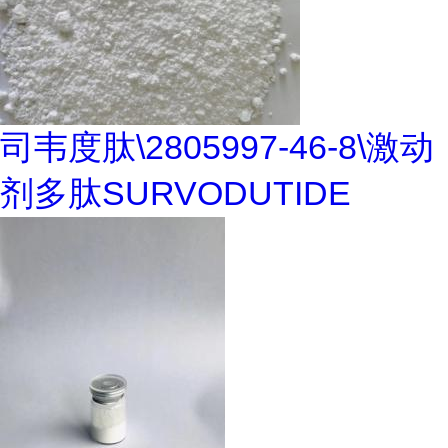
司韦度肽\2805997-46-8\激动
剂多肽SURVODUTIDE