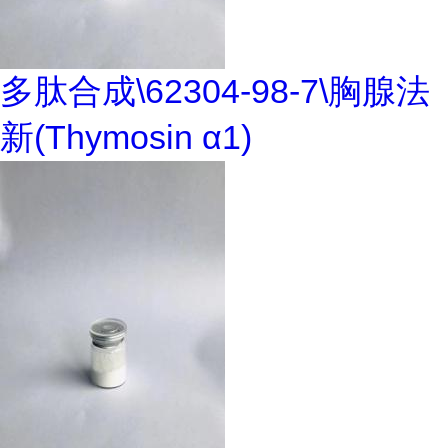
多肽合成\62304-98-7\胸腺法
新(Thymosin α1)