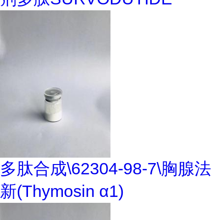
多肽合成\62304-98-7\胸腺法
新(Thymosin α1)