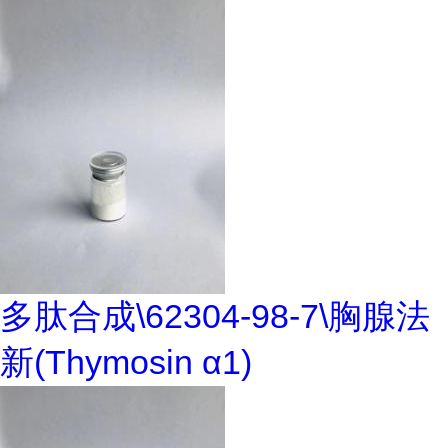
多肽合成\62304-98-7\胸腺法
新(Thymosin α1)