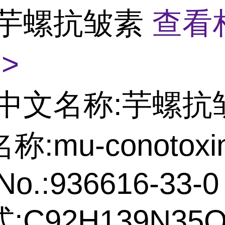
\芋螺抗皱素
查看
>
中文名称:芋螺抗
:mu-conotoxi
No.:936616-33-0
:C92H139N35O