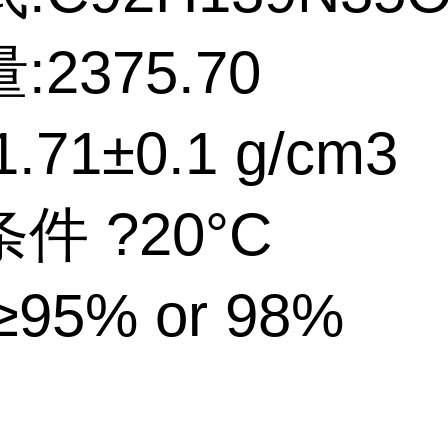
2375.70
.71±0.1 g/cm3
件 ?20°C
95% or 98%