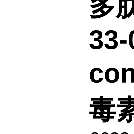
多肽
33-
co
毒