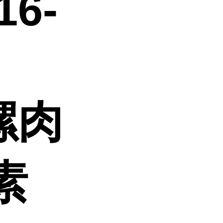
6-
芋螺肉
素