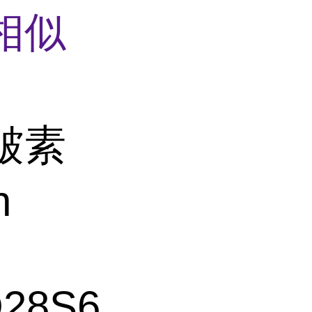
相似
皱素
n
28S6