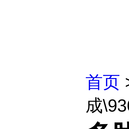
首页
成\936