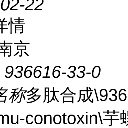
-02-22
详情
南京
：
936616-33-0
名称
多肽合成\9366
\mu-conotoxin\