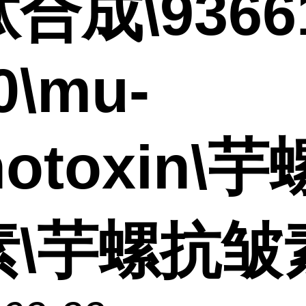
合成\93661
0\mu-
notoxin\
素\芋螺抗皱