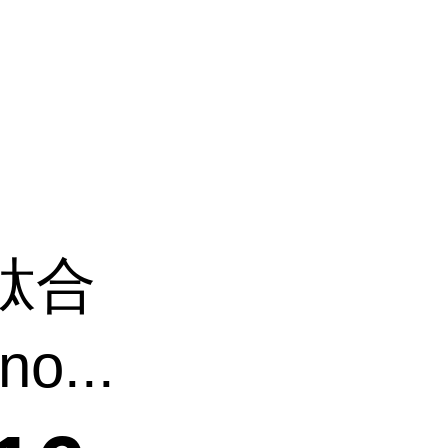
肽合
o...