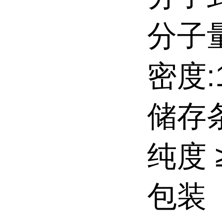
分子量:
密度:1
储存条
纯度 ≥
包装