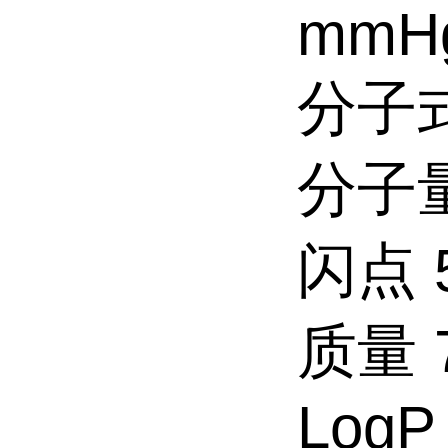
mmH
分子式
分子量 
闪点 5
质量 7
LogP 