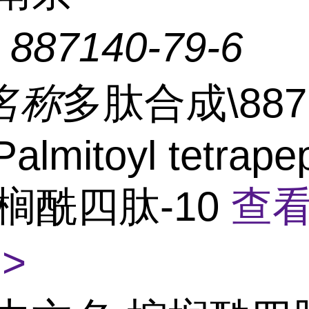
：
887140-79-6
名称
多肽合成\8871
Palmitoyl tetrape
棕榈酰四肽-10
查
>