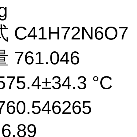
g
 C41H72N6O7
761.046
75.4±34.3 °C
60.546265
6.89