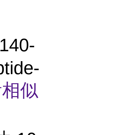
40-
ptide-
看相似