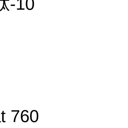
-10
t 760