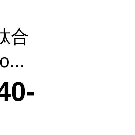
肽合
...
0-
l