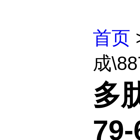
首页
成\887
多肽
79-