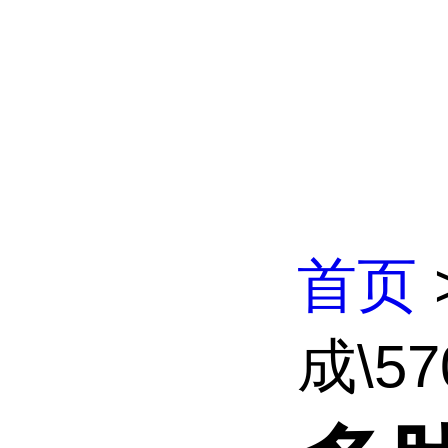
首页
成\570