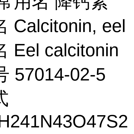
常用名 降钙素
alcitonin, eel
Eel calcitonin
 57014-02-5
式
H241N43O47S2