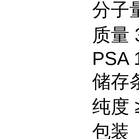
分子量 
质量 3
PSA 
储存条
纯度 ≥
包装