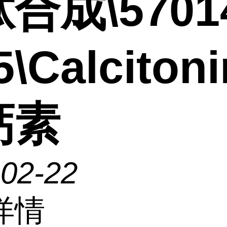
合成\5701
5\Calcitoni
钙素
-02-22
详情