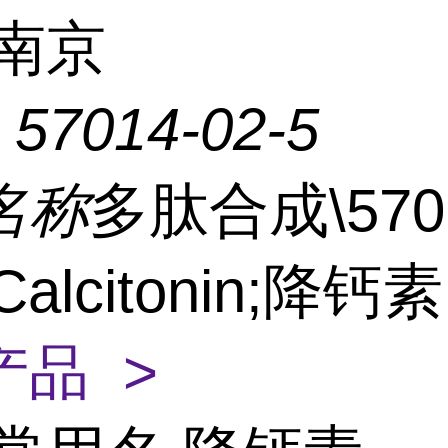
南京
：
57014-02-5
名称
多肽合成\570
\Calcitonin;降钙
产品 >