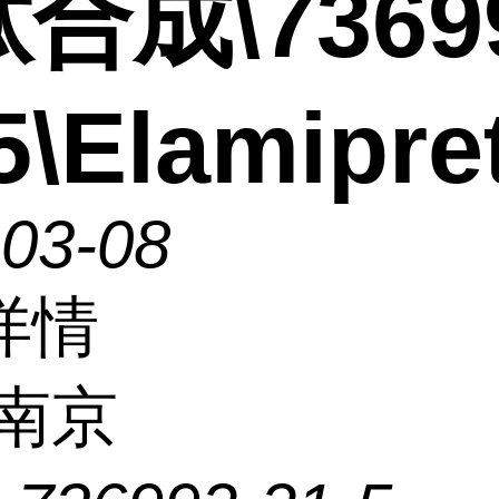
合成\73699
5\Elamipre
-03-08
详情
南京