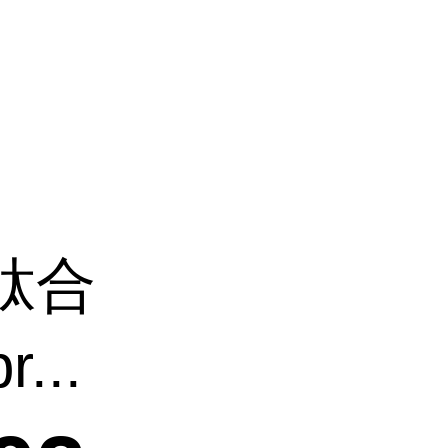
肽合
...