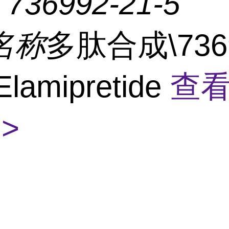
：
736992-21-5
名称
多肽合成\7369
Elamipretide
查
>