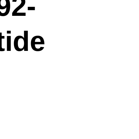
2-
tide