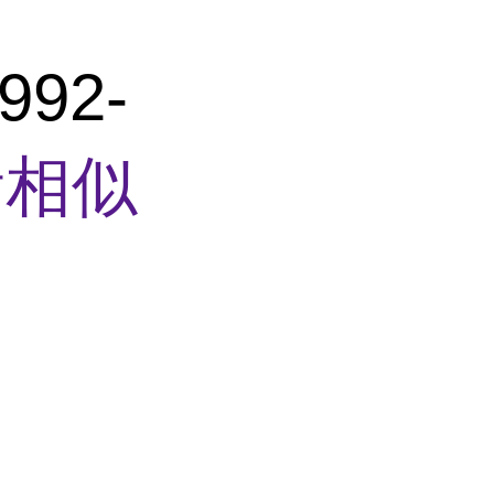
92-
看相似