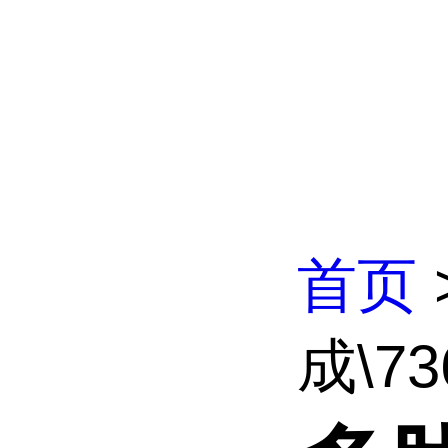
首页
成\736