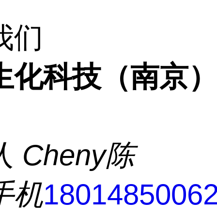
我们
生化科技（南京
人
Cheny陈
手机
1801485006