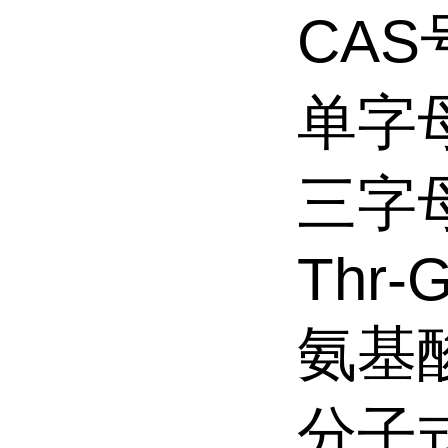
CAS号
单字母
三字母：
Thr-
氨基
分子式