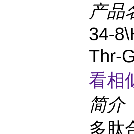
产品
34-8\
Thr-
看相
简介
多肽合成