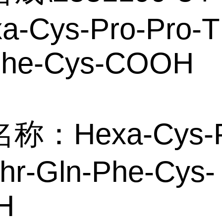
a-Cys-Pro-Pro-T
Phe-Cys-COOH
称：Hexa-Cys-P
hr-Gln-Phe-Cys-
H