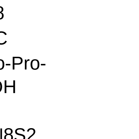
8
C
-Pro-
OH
8S2