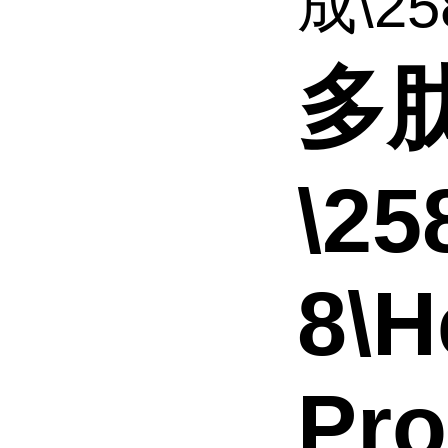
成\258
多
\25
8\H
Pro