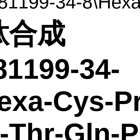
1199-34-8\Hexa-
肽合成
81199-34-
exa-Cys-P
-Thr-Gln-P