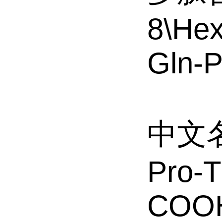
8\Hex
Gln-
中文名
Pro-T
COO