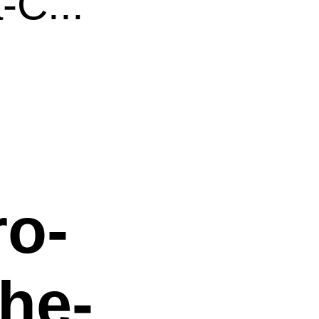
C...
ro-
he-