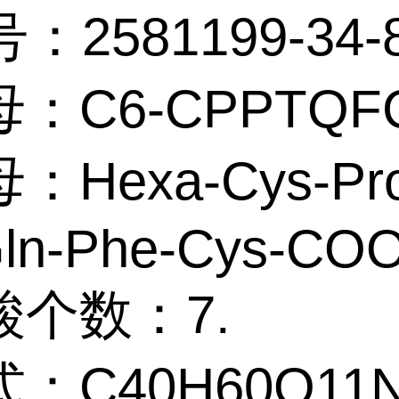
：2581199-34-
：C6-CPPTQF
Hexa-Cys-Pro
Gln-Phe-Cys-CO
酸个数：7.
：C40H60O11N