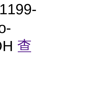
199-
o-
OOH
查